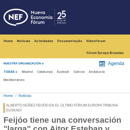
Skip to main content
Navegación principal
Home
Notícias
Actividades
Documentação
Videofórum
Fórum Europa Bruselas
Menú noticias
Agenda
NUESTRA ORGANIZACIÓN
TODAS
Madrid
Catalunya
Euskadi
Galicia
Andalucía
Mediterráneo
Home
Noticias
ALBERTO NÚÑEZ FEIJÓO EN EL ÚLTIMO FÓRUM EUROPA TRIBUNA
EUSKADI
Feijóo tiene una conversación
"larga" con Aitor Esteban y