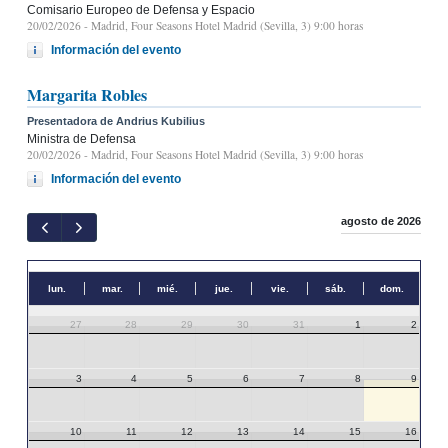
Comisario Europeo de Defensa y Espacio
20/02/2026
- Madrid, Four Seasons Hotel Madrid (Sevilla, 3) 9:00 horas
Información del evento
Margarita Robles
Presentadora de Andrius Kubilius
Ministra de Defensa
20/02/2026
- Madrid, Four Seasons Hotel Madrid (Sevilla, 3) 9:00 horas
Información del evento
agosto de 2026
lun.
mar.
mié.
jue.
vie.
sáb.
dom.
27
28
29
30
31
1
2
3
4
5
6
7
8
9
10
11
12
13
14
15
16