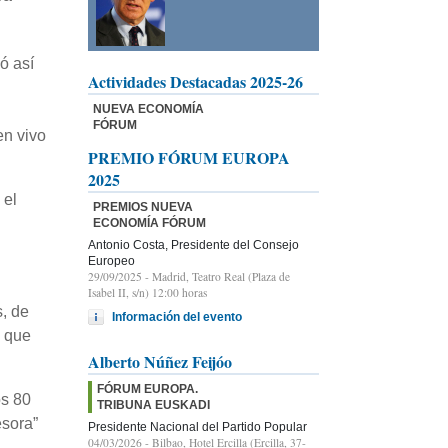
ó así
Actividades Destacadas 2025-26
l
NUEVA ECONOMÍA
FÓRUM
en vivo
PREMIO FÓRUM EUROPA
2025
 el
PREMIOS NUEVA
ECONOMÍA FÓRUM
Antonio Costa, Presidente del Consejo
Europeo
29/09/2025
- Madrid, Teatro Real (Plaza de
Isabel II, s/n) 12:00 horas
s, de
Información del evento
, que
Alberto Núñez Feijóo
FÓRUM EUROPA.
os 80
TRIBUNA EUSKADI
esora”
Presidente Nacional del Partido Popular
04/03/2026
- Bilbao, Hotel Ercilla (Ercilla, 37-