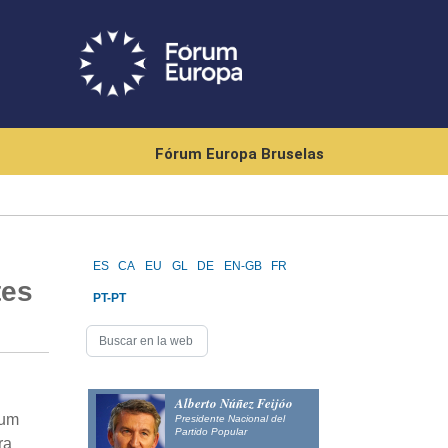
Fórum Europa Bruselas
ES
CA
EU
GL
DE
EN-GB
FR
tes
PT-PT
Alberto Núñez Feijóo
rum
Presidente Nacional del
Partido Popular
ra