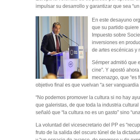
impulsar su desarrollo y garantizar que sea “un
En este desayuno or
que su partido quiere 
Impuesto sobre Socied
inversiones en produc
de artes escénicas y 
Sémper admitió que e
cine”. Y apostó ahora 
mecenazgo, que “es fu
objetivo final es que vuelvan “a ser vanguardi
“No podemos promover la cultura si no hay ayud
que galeristas, de que toda la industria cultu
señaló que “la cultura no es un gasto” sino “una
La voluntad del vicesecretario del PP es “recupe
fruto de la salida del oscuro túnel de la dictad
y “un espacio de avance, de progreso y de expr