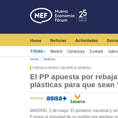
Navegación principal
Home
Notícias
Actividades
Docu
Menú noticias
TODAS
Madrid
Catalunya
Euskadi
Galici
Home
Noticias
FÓRUM EUROPA CON BORJA SÉMPER
El PP apuesta por rebaja
plásticas para que sean
Mecenas
MADRID, 5 de mayo. El portavoz nacional y vic
Europa la voluntad de su partido por aprobar un