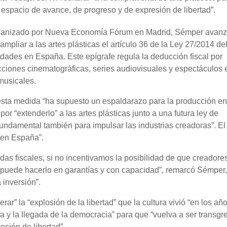
 espacio de avance, de progreso y de expresión de libertad”.
ganizado por Nueva Economía Fórum en Madrid, Sémper avanz
ampliar a las artes plásticas el artículo 36 de la Ley 27/2014 de
ades en España. Este epígrafe regula la deducción fiscal por
ciones cinematográficas, series audiovisuales y espectáculos 
musicales.
sta medida “ha supuesto un espaldarazo para la producción en
por “extenderlo” a las artes plásticas junto a una futura ley de
ndamental también para impulsar las industrias creadoras”. El
a en España”.
as fiscales, si no incentivamos la posibilidad de que creadore
ral puede hacerlo en garantías y con capacidad”, remarcó Sémper
 inversión”.
rar” la “explosión de la libertad” que la cultura vivió “en los añ
ura y la llegada de la democracia” para que “vuelva a ser transgr
esión de libertad”.