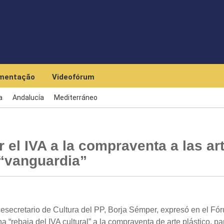
Skip to main content
mentação
Videofórum
a
Andalucía
Mediterráneo
r el IVA a la compraventa a las ar
 “vanguardia”
esecretario de Cultura del PP, Borja Sémper, expresó en el Fó
a “rebaja del IVA cultural” a la compraventa de arte plástico, pa