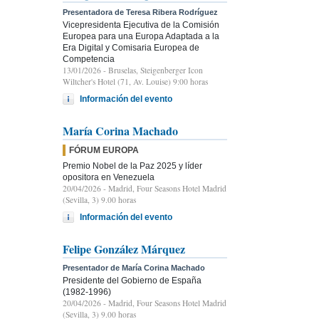
Presentadora de Teresa Ribera Rodríguez
Vicepresidenta Ejecutiva de la Comisión
Europea para una Europa Adaptada a la
Era Digital y Comisaria Europea de
Competencia
13/01/2026
- Bruselas, Steigenberger Icon
Wiltcher's Hotel (71, Av. Louise) 9:00 horas
Información del evento
María Corina Machado
FÓRUM EUROPA
Premio Nobel de la Paz 2025 y líder
opositora en Venezuela
20/04/2026
- Madrid, Four Seasons Hotel Madrid
(Sevilla, 3) 9.00 horas
Información del evento
Felipe González Márquez
Presentador de María Corina Machado
Presidente del Gobierno de España
(1982-1996)
20/04/2026
- Madrid, Four Seasons Hotel Madrid
(Sevilla, 3) 9.00 horas