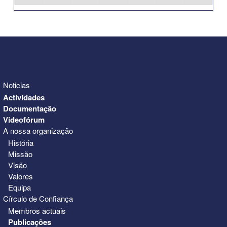
31
1
2
3
4
5
6
Noticias
Actividades
Documentação
Videofórum
A nossa organização
História
Missão
Visão
Valores
Equipa
Círculo de Confiança
Membros actuais
Publicações