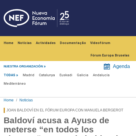
Skip to main content
Navegación principal
Home
Notícias
Actividades
Documentação
Videofórum
Fórum Europa Bruselas
Menú noticias
Agenda
NUESTRA ORGANIZACIÓN
TODAS
Madrid
Catalunya
Euskadi
Galicia
Andalucía
Mediterráneo
Home
Noticias
JOAN BALDOVÍ EN EL FÓRUM EUROPA CON MANUELA BERGEROT
Baldoví acusa a Ayuso de
meterse “en todos los