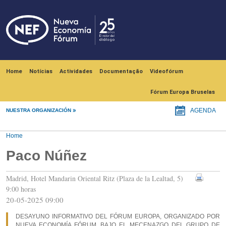
Skip to main content
Navegación principal
Home
Notícias
Actividades
Documentação
Videofórum
Fórum Europa Bruselas
NUESTRA ORGANIZACIÓN
AGENDA
Home
Paco Núñez
Madrid, Hotel Mandarin Oriental Ritz (Plaza de la Lealtad, 5)
9:00 horas
20-05-2025 09:00
DESAYUNO INFORMATIVO DEL FÓRUM EUROPA, ORGANIZADO POR
NUEVA ECONOMÍA FÓRUM, BAJO EL MECENAZGO DEL GRUPO DE