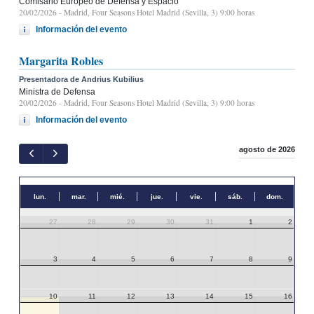
Comisario Europeo de Defensa y Espacio
20/02/2026
- Madrid, Four Seasons Hotel Madrid (Sevilla, 3) 9:00 horas
Información del evento
Margarita Robles
Presentadora de Andrius Kubilius
Ministra de Defensa
20/02/2026
- Madrid, Four Seasons Hotel Madrid (Sevilla, 3) 9:00 horas
Información del evento
agosto de 2026
lun.
mar.
mié.
jue.
vie.
sáb.
dom.
27
28
29
30
31
1
2
3
4
5
6
7
8
9
10
11
12
13
14
15
16