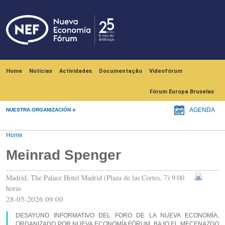
Skip to main content
Navegación principal
Home
Notícias
Actividades
Documentação
Videofórum
Fórum Europa Bruselas
NUESTRA ORGANIZACIÓN
AGENDA
Home
Meinrad Spenger
Madrid, The Palace Hotel Madrid (Plaza de las Cortes, 7) 9:00
horas
28-05-2026 09:00
DESAYUNO INFORMATIVO DEL FORO DE LA NUEVA ECONOMÍA,
ORGANIZADO POR NUEVA ECONOMÍA FÓRUM, BAJO EL MECENAZGO