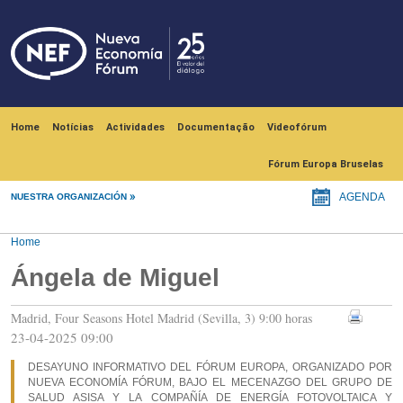
Skip to main content
Navegación principal
Home
Notícias
Actividades
Documentação
Videofórum
Fórum Europa Bruselas
NUESTRA ORGANIZACIÓN
AGENDA
Home
Ángela de Miguel
Madrid, Four Seasons Hotel Madrid (Sevilla, 3) 9:00 horas
23-04-2025 09:00
DESAYUNO INFORMATIVO DEL FÓRUM EUROPA, ORGANIZADO POR
NUEVA ECONOMÍA FÓRUM, BAJO EL MECENAZGO DEL GRUPO DE
SALUD ASISA Y LA COMPAÑÍA DE ENERGÍA FOTOVOLTAICA Y