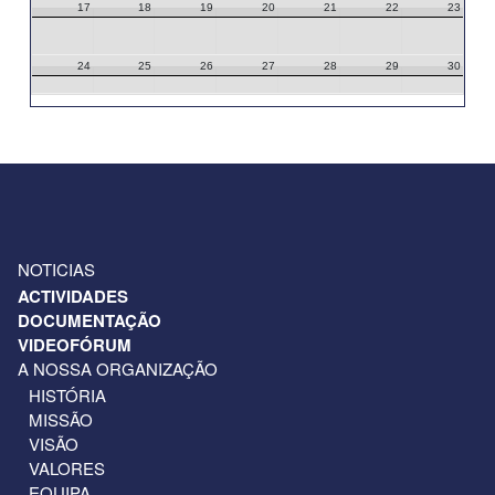
17
18
19
20
21
22
23
24
25
26
27
28
29
30
31
1
2
3
4
5
6
NOTICIAS
ACTIVIDADES
DOCUMENTAÇÃO
VIDEOFÓRUM
A NOSSA ORGANIZAÇÃO
HISTÓRIA
MISSÃO
VISÃO
VALORES
EQUIPA