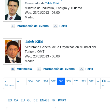
Presentador de
Taleb Rifai
Ministro de Industria, Energía y Turismo
Wed, 23/01/2013 - 08:00
Madrid
Información del evento
Perfil
Taleb Rifai
Secretario General de la Organización Mundial del
Turismo-OMT
Wed, 23/01/2013 - 08:00
Madrid
Multimedia
Información del evento
Perfil
Pagination
Previous page
Next pag
«
‹‹
…
364
365
366
367
368
369
370
371
372
››
Último
First page
Last 
Primero
»
ES
CA
EU
GL
DE
EN-GB
FR
PT-PT