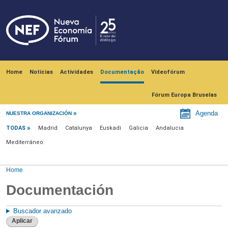
Skip to main content
Navegación principal
Home
Notícias
Actividades
Documentação
Videofórum
Fórum Europa Bruselas
Menu documentación
Agenda
NUESTRA ORGANIZACIÓN
TODAS
Madrid
Catalunya
Euskadi
Galicia
Andalucia
Mediterráneo
Home
Documentación
Buscador avanzado
Aplicar