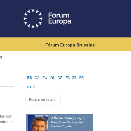
Fórum Europa Bruselas
s
ES
CA
EU
GL
DE
EN-GB
FR
PT-PT
dos con
Alberto Núñez Feijóo
ento o el
Presidente Nacional del
Partido Popular