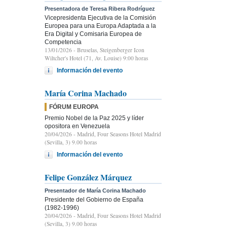
Presentadora de Teresa Ribera Rodríguez
Vicepresidenta Ejecutiva de la Comisión
Europea para una Europa Adaptada a la
Era Digital y Comisaria Europea de
Competencia
13/01/2026
- Bruselas, Steigenberger Icon
Wiltcher's Hotel (71, Av. Louise) 9:00 horas
Información del evento
María Corina Machado
FÓRUM EUROPA
Premio Nobel de la Paz 2025 y líder
opositora en Venezuela
20/04/2026
- Madrid, Four Seasons Hotel Madrid
(Sevilla, 3) 9.00 horas
Información del evento
Felipe González Márquez
Presentador de María Corina Machado
Presidente del Gobierno de España
(1982-1996)
20/04/2026
- Madrid, Four Seasons Hotel Madrid
(Sevilla, 3) 9.00 horas