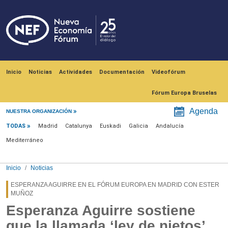
Pasar al contenido principal
Navegación principal
Inicio
Noticias
Actividades
Documentación
Videofórum
Fórum Europa Bruselas
Menú noticias
Agenda
NUESTRA ORGANIZACIÓN
TODAS
Madrid
Catalunya
Euskadi
Galicia
Andalucía
Mediterráneo
Inicio
Noticias
ESPERANZA AGUIRRE EN EL FÓRUM EUROPA EN MADRID CON ESTER
MUÑOZ
Esperanza Aguirre sostiene
que la llamada ‘ley de nietos’