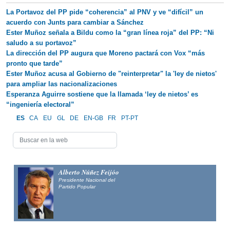
La Portavoz del PP pide “coherencia” al PNV y ve “difícil” un
acuerdo con Junts para cambiar a Sánchez
Ester Muñoz señala a Bildu como la “gran línea roja” del PP: “Ni
saludo a su portavoz”
La dirección del PP augura que Moreno pactará con Vox “más
pronto que tarde”
Ester Muñoz acusa al Gobierno de "reinterpretar" la 'ley de nietos'
para ampliar las nacionalizaciones
Esperanza Aguirre sostiene que la llamada ‘ley de nietos’ es
“ingeniería electoral”
ES
CA
EU
GL
DE
EN-GB
FR
PT-PT
Alberto Núñez Feijóo
Presidente Nacional del
Partido Popular