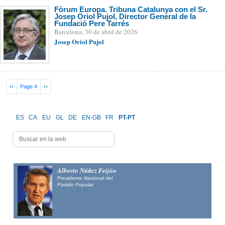
Fòrum Europa. Tribuna Catalunya con el Sr.
Josep Oriol Pujol, Director General de la
Fundació Pere Tarrés
Barcelona, 30 de abril de 2026
Josep Oriol Pujol
Pagination
Previous page
Next page
‹‹
Page 4
››
ES
CA
EU
GL
DE
EN-GB
FR
PT-PT
Alberto Núñez Feijóo
Presidente Nacional del
Partido Popular