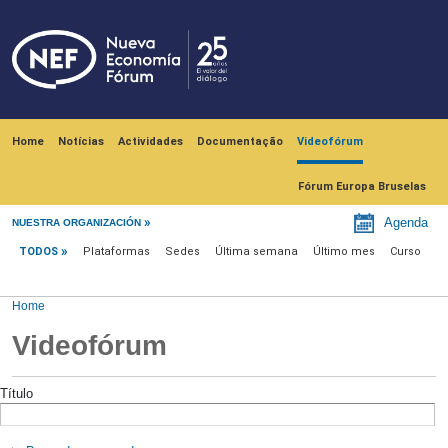
Skip to main content
Navegación principal
Home
Notícias
Actividades
Documentação
Videofórum
Fórum Europa Bruselas
Videofórum
Agenda
NUESTRA ORGANIZACIÓN
TODOS
Plataformas
Sedes
Última semana
Último mes
Curso
Home
Videofórum
Título