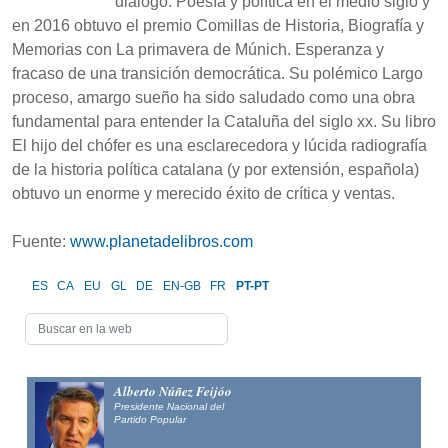
diálogo. Poesía y política en el medio siglo y
en 2016 obtuvo el premio Comillas de Historia, Biografía y
Memorias con La primavera de Múnich. Esperanza y
fracaso de una transición democrática. Su polémico Largo
proceso, amargo sueño ha sido saludado como una obra
fundamental para entender la Cataluña del siglo xx. Su libro
El hijo del chófer es una esclarecedora y lúcida radiografía
de la historia política catalana (y por extensión, española)
obtuvo un enorme y merecido éxito de crítica y ventas.
Fuente:
www.planetadelibros.com
ES
CA
EU
GL
DE
EN-GB
FR
PT-PT
Alberto Núñez Feijóo
Presidente Nacional del
Partido Popular