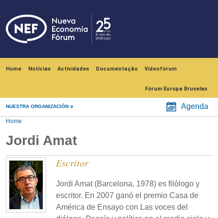
Skip to main content
Navegación principal
Home
Notícias
Actividades
Documentação
Videofórum
Fórum Europa Bruselas
Agenda
NUESTRA ORGANIZACIÓN
Home
Jordi Amat
Escritor
Jordi Amat (Barcelona, 1978) es filólogo y
escritor. En 2007 ganó el premio Casa de
América de Ensayo con Las voces del