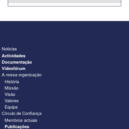
31
1
2
3
4
5
6
Noticias
Actividades
Documentação
Videofórum
A nossa organização
História
Missão
Visão
Valores
Equipa
Círculo de Confiança
Membros actuais
Publicações