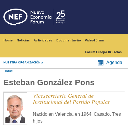
Skip to main content
Navegación principal
Home
Notícias
Actividades
Documentação
Videofórum
Fórum Europa Bruselas
Agenda
NUESTRA ORGANIZACIÓN
Home
Esteban González Pons
Vicesecretario General de
Institucional del Partido Popular
Nacido en Valencia, en 1964. Casado. Tres
hijos