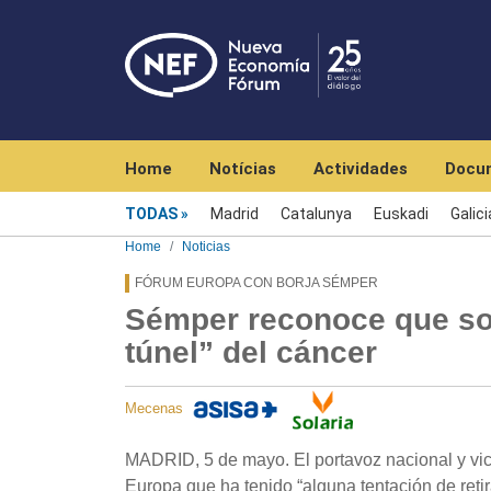
Navegación principal
Home
Notícias
Actividades
Docu
Menú noticias
TODAS
Madrid
Catalunya
Euskadi
Galici
Home
Noticias
FÓRUM EUROPA CON BORJA SÉMPER
Sémper reconoce que sop
túnel” del cáncer
Mecenas
MADRID, 5 de mayo. El portavoz nacional y vic
Europa que ha tenido “alguna tentación de retir