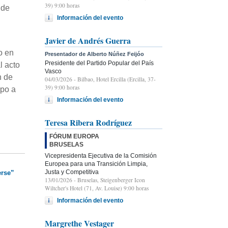
39) 9:00 horas
ide
Información del evento
Javier de Andrés Guerra
o en
Presentador de Alberto Núñez Feijóo
Presidente del Partido Popular del País
l acto
Vasco
n de
04/03/2026
- Bilbao, Hotel Ercilla (Ercilla, 37-
39) 9:00 horas
mpo a
Información del evento
Teresa Ribera Rodríguez
FÓRUM EUROPA
BRUSELAS
Vicepresidenta Ejecutiva de la Comisión
Europea para una Transición Limpia,
Justa y Competitiva
erse”
13/01/2026
- Bruselas, Steigenberger Icon
Wiltcher's Hotel (71, Av. Louise) 9:00 horas
Información del evento
Margrethe Vestager