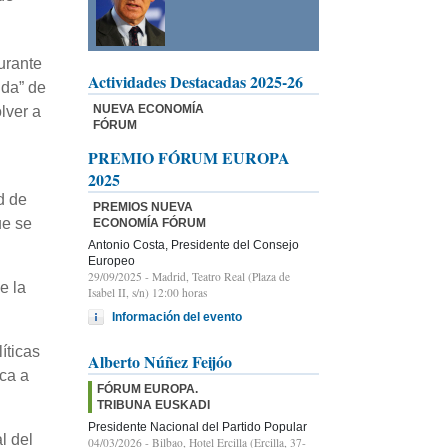
urante
Actividades Destacadas 2025-26
ida” de
NUEVA ECONOMÍA
lver a
FÓRUM
PREMIO FÓRUM EUROPA
2025
d de
PREMIOS NUEVA
ue se
ECONOMÍA FÓRUM
Antonio Costa, Presidente del Consejo
Europeo
29/09/2025
- Madrid, Teatro Real (Plaza de
e la
Isabel II, s/n) 12:00 horas
Información del evento
íticas
Alberto Núñez Feijóo
ica a
FÓRUM EUROPA.
TRIBUNA EUSKADI
Presidente Nacional del Partido Popular
l del
04/03/2026
- Bilbao, Hotel Ercilla (Ercilla, 37-