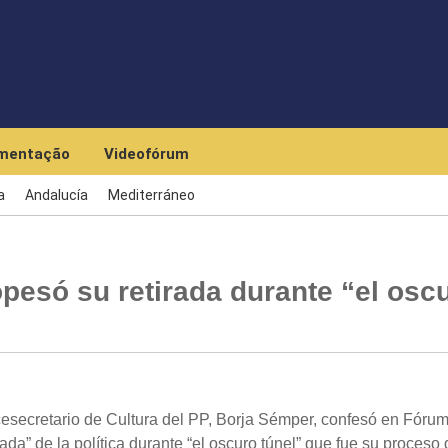
Skip to main content
mentação
Videofórum
a
Andalucía
Mediterráneo
esó su retirada durante “el osc
esecretario de Cultura del PP, Borja Sémper, confesó en Fóru
ada” de la política durante “el oscuro túnel” que fue su proceso