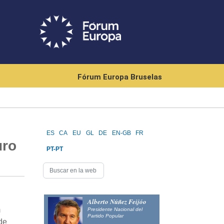
Fórum Europa Bruselas
ES
CA
EU
GL
DE
EN-GB
FR
uro
PT-PT
Alberto Núñez Feijóo
m
Presidente Nacional del
Partido Popular
 de