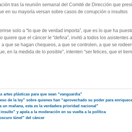
ción tras la reunión semanal del Comité de Dirección que pres
que en su mayoría versan sobre casos de corrupción o insultos
rirse solo a “lo que de verdad importa”, que es lo que ha puest
quiere que el cáncer le “defina”, invitó a todos los asistentes a
n, a que se hagan chequeos, a que se controlen, a que se rodee
, en la medida de lo posible”, intenten “ser felices, que el tie
as artes plásticas para que sean “vanguardia”
 peso de la ley” sobre quienes han “aprovechado su poder para enriquec
 un mañana, esta es la verdadera prioridad nacional”
nsulto” y apela a la moderación en su vuelta a la política
oscuro túnel” del cáncer