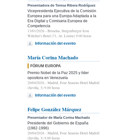
Presentadora de Teresa Ribera Rodríguez
Vicepresidenta Ejecutiva de la Comisión
Europea para una Europa Adaptada a la
Era Digital y Comisaria Europea de
Competencia
13/01/2026
- Bruselas, Steigenberger Icon
Wiltcher's Hotel (71, Av. Louise) 9:00 horas
Información del evento
María Corina Machado
FÓRUM EUROPA
Premio Nobel de la Paz 2025 y líder
opositora en Venezuela
20/04/2026
- Madrid, Four Seasons Hotel Madrid
(Sevilla, 3) 9.00 horas
Información del evento
Felipe González Márquez
Presentador de María Corina Machado
Presidente del Gobierno de España
(1982-1996)
20/04/2026
- Madrid, Four Seasons Hotel Madrid
(Sevilla, 3) 9.00 horas