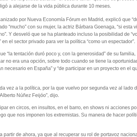
igó a alejarse de la vida pública durante 10 meses.
anizado por Nueva Economía Fórum en Madrid, explicó que “d
do “mucho” con su mujer, la actriz Bárbara Goenaga, “si esta v
no”. Y desveló que se ha planteado incluso la posibilidad de “vo
en el sector privado para ver la política “como un espectador”.
ue “la tentación duró poco y, con la generosidad” de su familia,
r no era una opción, sobre todo cuando se tiene la oportunida
tan necesario en España” y “de participar en un proyecto en el q
da vez a la política, por la que vuelvo por segunda vez al lado d
Alberto Núñez Feijóo”, dijo.
par en circos, en insultos, en el barro, en shows ni acciones pol
juego que nos imponen los extremistas. Su manera de hacer polít
 a partir de ahora, ya que al recuperar su rol de portavoz naciona