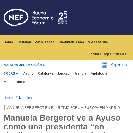
Skip to main content
Navegación principal
Home
Notícias
Actividades
Documentação
Videofórum
Fórum Europa Bruselas
Menú noticias
Agenda
NUESTRA ORGANIZACIÓN
TODAS
Madrid
Catalunya
Euskadi
Galicia
Andalucía
Mediterráneo
Home
Noticias
MANUELA BERGEROT EN EL ÚLTIMO FÓRUM EUROPA EN MADRID
Manuela Bergerot ve a Ayuso
como una presidenta “en