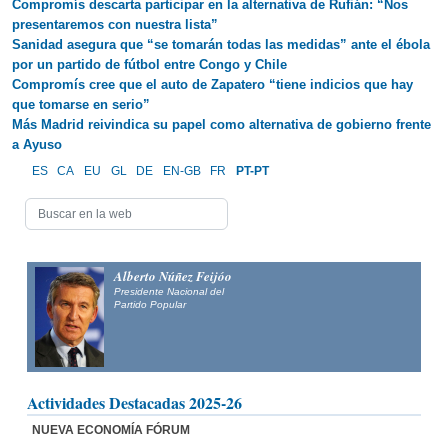
Compromís descarta participar en la alternativa de Rufián: “Nos
presentaremos con nuestra lista”
Sanidad asegura que “se tomarán todas las medidas” ante el ébola
por un partido de fútbol entre Congo y Chile
Compromís cree que el auto de Zapatero “tiene indicios que hay
que tomarse en serio”
Más Madrid reivindica su papel como alternativa de gobierno frente
a Ayuso
ES
CA
EU
GL
DE
EN-GB
FR
PT-PT
Alberto Núñez Feijóo
Presidente Nacional del
Partido Popular
Actividades Destacadas 2025-26
NUEVA ECONOMÍA FÓRUM