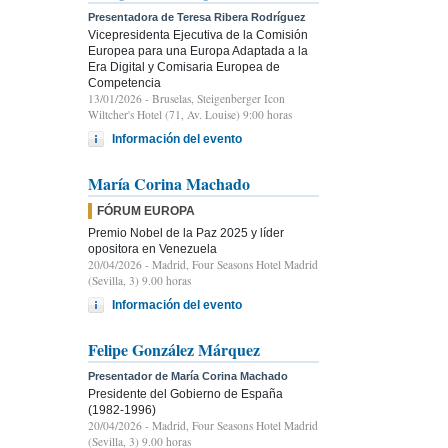
Presentadora de Teresa Ribera Rodríguez
Vicepresidenta Ejecutiva de la Comisión
Europea para una Europa Adaptada a la
Era Digital y Comisaria Europea de
Competencia
13/01/2026
- Bruselas, Steigenberger Icon
Wiltcher's Hotel (71, Av. Louise) 9:00 horas
Información del evento
María Corina Machado
FÓRUM EUROPA
Premio Nobel de la Paz 2025 y líder
opositora en Venezuela
20/04/2026
- Madrid, Four Seasons Hotel Madrid
(Sevilla, 3) 9.00 horas
Información del evento
Felipe González Márquez
Presentador de María Corina Machado
Presidente del Gobierno de España
(1982-1996)
20/04/2026
- Madrid, Four Seasons Hotel Madrid
(Sevilla, 3) 9.00 horas