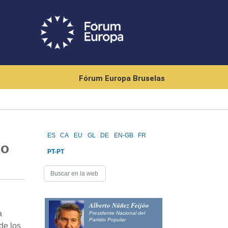
Fórum Europa Bruselas
ES
CA
EU
GL
DE
EN-GB
FR
io
PT-PT
Alberto Núñez Feijóo
a
Presidente Nacional del
Partido Popular
de los