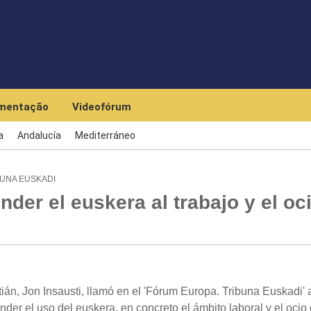
Skip to main content
mentação
Videofórum
a
Andalucía
Mediterráneo
BUNA EUSKADI
nder el euskera al trabajo y el oc
án, Jon Insausti, llamó en el 'Fórum Europa. Tribuna Euskadi' 
er el uso del euskera, en concreto el ámbito laboral y el ocio 