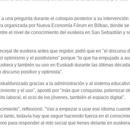
í a una pregunta durante el coloquio posterior a su intervención
iva organizada por Nueva Economía Fórum en Bilbao, donde se r
ntre el nivel de conocimiento del euskera en San Sebastián y su
ncejal de euskera antes que regidor, pidió que en "el discurso d
el optimismo y el positivismo" porque "lo que ha empujado a a
uskera y también su uso en Euskadi durante las últimas década
discurso positivo y optimista".
skaldunizado gracias a la administración y al sistema educativo
imiento y el uso", apostó por "más que conquistar, polemizar ot
o laboral, el ocio de los jóvenes, también el espacio digital".
ocimiento", reflexionó. "Vas a empezar a usar ese idioma cuando
lo tanto, todavía hay que seguir haciendo fuerza en el conocimi
omo para responder al reto social que tienes delante en euskera