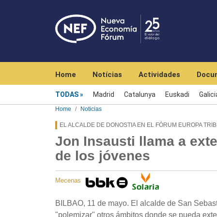
Navegación principal
Home
Notícias
Actividades
Docu
Menú noticias
TODAS
Madrid
Catalunya
Euskadi
Galici
Home
Noticias
EL ALCALDE DE DONOSTIA EN EL FÓRUM EUROPA TRI
Jon Insausti llama a exte
de los jóvenes
Mecenas
BILBAO, 11 de mayo. El alcalde de San Sebasti
"polemizar" otros ámbitos donde se pueda extend