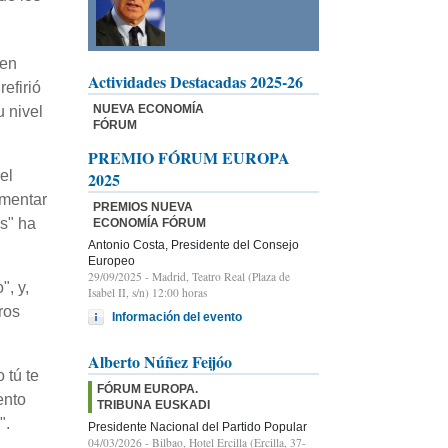
 en
Actividades Destacadas 2025-26
efirió
NUEVA ECONOMÍA
 nivel
FÓRUM
PREMIO FÓRUM EUROPA
el
2025
umentar
PREMIOS NUEVA
s" ha
ECONOMÍA FÓRUM
Antonio Costa, Presidente del Consejo
Europeo
29/09/2025
- Madrid, Teatro Real (Plaza de
", y,
Isabel II, s/n) 12:00 horas
ros
Información del evento
Alberto Núñez Feijóo
 tú te
FÓRUM EUROPA.
ento
TRIBUNA EUSKADI
".
Presidente Nacional del Partido Popular
04/03/2026
- Bilbao, Hotel Ercilla (Ercilla, 37-