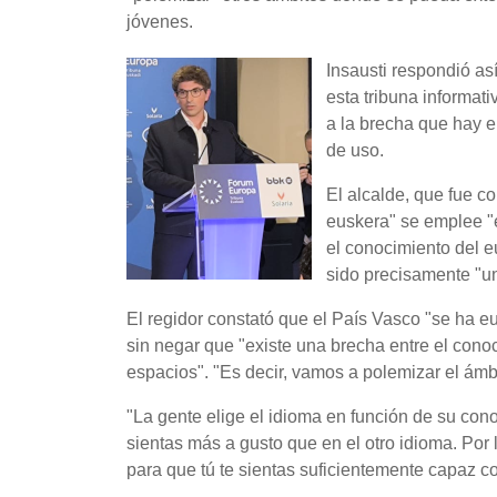
jóvenes.
Insausti respondió as
esta tribuna informat
a la brecha que hay e
de uso.
El alcalde, que fue co
euskera" se emplee "
el conocimiento del e
sido precisamente "un 
El regidor constató que el País Vasco "se ha eu
sin negar que "existe una brecha entre el conoc
espacios". "Es decir, vamos a polemizar el ámbit
"La gente elige el idioma en función de su con
sientas más a gusto que en el otro idioma. Por 
para que tú te sientas suficientemente capaz c