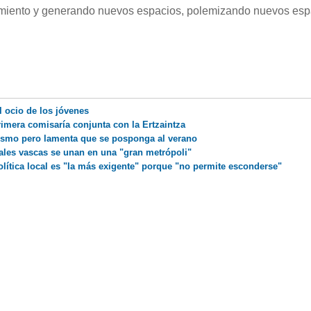
nocimiento y generando nuevos espacios, polemizando nuevos es
el ocio de los jóvenes
primera comisaría conjunta con la Ertzaintza
rismo pero lamenta que se posponga al verano
itales vascas se unan en una "gran metrópoli"
olítica local es "la más exigente" porque "no permite esconderse"