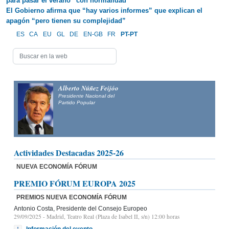
para pasar el verano “con normalidad”
El Gobierno afirma que “hay varios informes” que explican el
apagón “pero tienen su complejidad”
ES
CA
EU
GL
DE
EN-GB
FR
PT-PT
Alberto Núñez Feijóo
Presidente Nacional del
Partido Popular
Actividades Destacadas 2025-26
NUEVA ECONOMÍA FÓRUM
PREMIO FÓRUM EUROPA 2025
PREMIOS NUEVA ECONOMÍA FÓRUM
Antonio Costa, Presidente del Consejo Europeo
29/09/2025
- Madrid, Teatro Real (Plaza de Isabel II, s/n) 12:00 horas
Información del evento