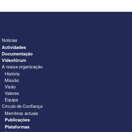
31
1
2
3
4
5
6
Noticias
Actividades
Documentação
Videofórum
A nossa organização
História
Missão
Visão
Valores
Equipa
Círculo de Confiança
Membros actuais
Publicações
Plataformas