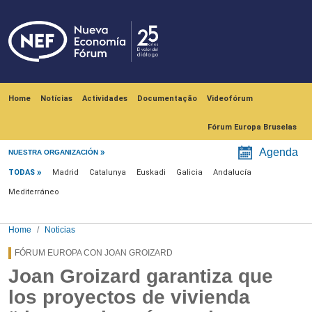
Skip to main content
Navegación principal
Home
Notícias
Actividades
Documentação
Videofórum
Fórum Europa Bruselas
Menú noticias
Agenda
NUESTRA ORGANIZACIÓN
TODAS
Madrid
Catalunya
Euskadi
Galicia
Andalucía
Mediterráneo
Home
Noticias
FÓRUM EUROPA CON JOAN GROIZARD
Joan Groizard garantiza que
los proyectos de vivienda