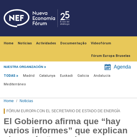
Skip to main content
Navegación principal
Home
Notícias
Actividades
Documentação
Videofórum
Fórum Europa Bruselas
Menú noticias
Agenda
NUESTRA ORGANIZACIÓN
TODAS
Madrid
Catalunya
Euskadi
Galicia
Andalucía
Mediterráneo
Home
Noticias
FÓRUM EUROPA CON EL SECRETARIO DE ESTADO DE ENERGÍA
El Gobierno afirma que “hay
varios informes” que explican