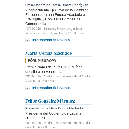
Presentadora de Teresa Ribera Rodríguez
Vicepresidenta Ejecutiva de la Comisión
Europea para una Europa Adaptada a la
Era Digital y Comisaria Europea de
Competencia
13/01/2026
- Bruselas, Steigenberger Icon
Wiltcher's Hotel (71, Av. Louise) 9:00 horas
Información del evento
María Corina Machado
FÓRUM EUROPA
Premio Nobel de la Paz 2025 y líder
opositora en Venezuela
20/04/2026
- Madrid, Four Seasons Hotel Madrid
(Sevilla, 3) 9.00 horas
Información del evento
Felipe González Márquez
Presentador de María Corina Machado
Presidente del Gobierno de España
(1982-1996)
20/04/2026
- Madrid, Four Seasons Hotel Madrid
(Sevilla, 3) 9.00 horas