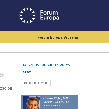
Fórum Europa Bruselas
ES
CA
EU
GL
DE
EN-GB
FR
PT-PT
AZGO DE
Alberto Núñez Feijóo
Presidente Nacional del
Partido Popular