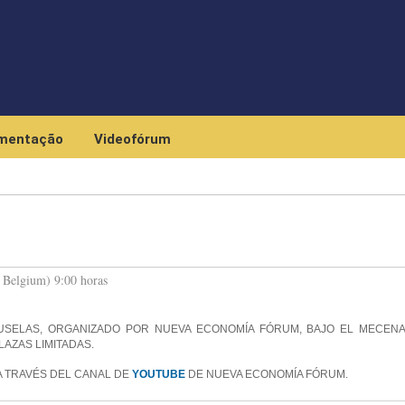
Skip to main content
mentação
Videofórum
, Belgium) 9:00 horas
USELAS, ORGANIZADO POR NUEVA ECONOMÍA FÓRUM, BAJO EL MECEN
LAZAS LIMITADAS.
A TRAVÉS DEL CANAL DE
YOUTUBE
DE NUEVA ECONOMÍA FÓRUM.