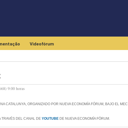
Skip to main content
mentação
Videofórum
z
668) 9:00 horas
NA CATALUNYA, ORGANIZADO POR NUEVA ECONOMÍA FÓRUM, BAJO EL ME
A TRAVÉS DEL CANAL DE
YOUTUBE
DE NUEVA ECONOMÍA FÓRUM.