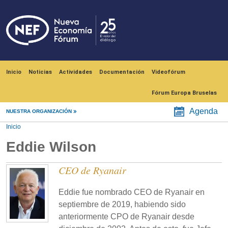
Pasar al contenido principal
Navegación principal
Inicio
Noticias
Actividades
Documentación
Videofórum
Fórum Europa Bruselas
Agenda
NUESTRA ORGANIZACIÓN
Inicio
Eddie Wilson
CEO de Ryanair
Eddie fue nombrado CEO de Ryanair en
septiembre de 2019, habiendo sido
anteriormente CPO de Ryanair desde