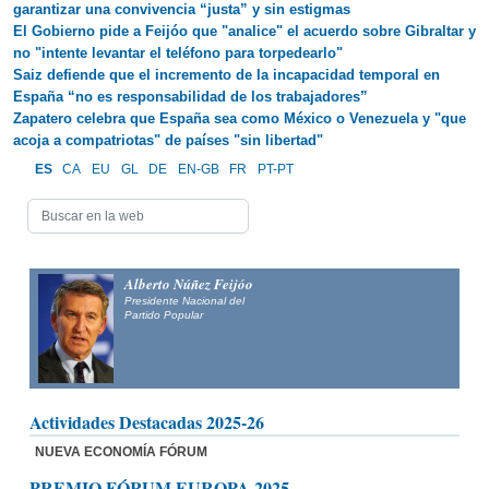
garantizar una convivencia “justa” y sin estigmas
El Gobierno pide a Feijóo que "analice" el acuerdo sobre Gibraltar y
no "intente levantar el teléfono para torpedearlo"
Saiz defiende que el incremento de la incapacidad temporal en
España “no es responsabilidad de los trabajadores”
Zapatero celebra que España sea como México o Venezuela y "que
acoja a compatriotas" de países "sin libertad"
ES
CA
EU
GL
DE
EN-GB
FR
PT-PT
Alberto Núñez Feijóo
Presidente Nacional del
Partido Popular
Actividades Destacadas 2025-26
NUEVA ECONOMÍA FÓRUM
PREMIO FÓRUM EUROPA 2025