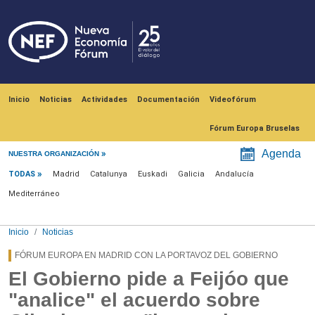
Pasar al contenido principal
Navegación principal
Inicio
Noticias
Actividades
Documentación
Videofórum
Fórum Europa Bruselas
Menú noticias
Agenda
NUESTRA ORGANIZACIÓN
TODAS
Madrid
Catalunya
Euskadi
Galicia
Andalucía
Mediterráneo
Inicio
Noticias
FÓRUM EUROPA EN MADRID CON LA PORTAVOZ DEL GOBIERNO
El Gobierno pide a Feijóo que
"analice" el acuerdo sobre