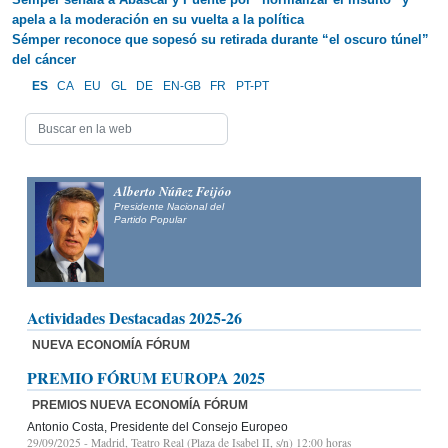
apela a la moderación en su vuelta a la política
Sémper reconoce que sopesó su retirada durante “el oscuro túnel”
del cáncer
ES
CA
EU
GL
DE
EN-GB
FR
PT-PT
Alberto Núñez Feijóo
Presidente Nacional del
Partido Popular
Actividades Destacadas 2025-26
NUEVA ECONOMÍA FÓRUM
PREMIO FÓRUM EUROPA 2025
PREMIOS NUEVA ECONOMÍA FÓRUM
Antonio Costa, Presidente del Consejo Europeo
29/09/2025
- Madrid, Teatro Real (Plaza de Isabel II, s/n) 12:00 horas