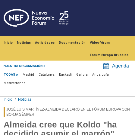
Pasar al contenido principal
Navegación principal
Inicio
Noticias
Actividades
Documentación
Videofórum
Fórum Europa Bruselas
Menú noticias
Agenda
NUESTRA ORGANIZACIÓN
TODAS
Madrid
Catalunya
Euskadi
Galicia
Andalucía
Mediterráneo
Inicio
Noticias
JOSÉ LUIS MARTÍNEZ-ALMEIDA DECLARÓ EN EL FÓRUM EUROPA CON
BORJA SÉMPER
Almeida cree que Koldo "ha
decidido asumir el marrón"