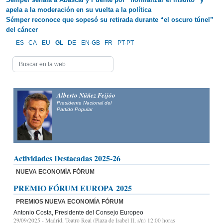
apela a la moderación en su vuelta a la política
Sémper reconoce que sopesó su retirada durante “el oscuro túnel”
del cáncer
ES
CA
EU
GL
DE
EN-GB
FR
PT-PT
Alberto Núñez Feijóo
Presidente Nacional del
Partido Popular
Actividades Destacadas 2025-26
NUEVA ECONOMÍA FÓRUM
PREMIO FÓRUM EUROPA 2025
PREMIOS NUEVA ECONOMÍA FÓRUM
Antonio Costa, Presidente del Consejo Europeo
29/09/2025
- Madrid, Teatro Real (Plaza de Isabel II, s/n) 12:00 horas