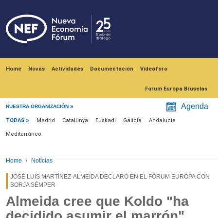
Skip to main content
Navegación principal
Home
Novas
Actividades
Documentación
Videoforo
Fórum Europa Bruselas
Menú noticias
Agenda
NUESTRA ORGANIZACIÓN
TODAS
Madrid
Catalunya
Euskadi
Galicia
Andalucía
Mediterráneo
Home
Noticias
JOSÉ LUIS MARTÍNEZ-ALMEIDA DECLARÓ EN EL FÓRUM EUROPA CON
BORJA SÉMPER
Almeida cree que Koldo "ha
decidido asumir el marrón"