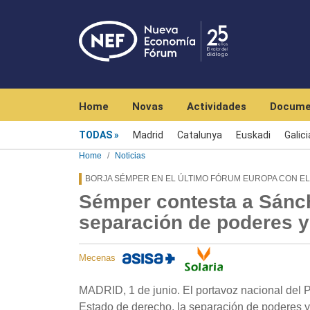
Navegación principal
Home
Novas
Actividades
Docume
Menú noticias
TODAS
Madrid
Catalunya
Euskadi
Galici
Home
Noticias
BORJA SÉMPER EN EL ÚLTIMO FÓRUM EUROPA CON EL
Sémper contesta a Sánch
separación de poderes y 
Mecenas
MADRID, 1 de junio. El portavoz nacional del 
Estado de derecho, la separación de poderes y e