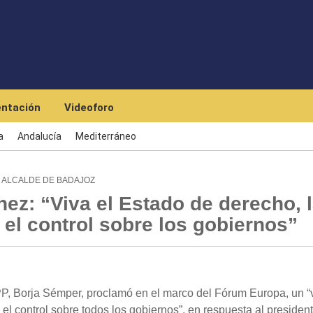
Skip to main content
ntación
Videoforo
a
Andalucía
Mediterráneo
 ALCALDE DE BADAJOZ
ez: “Viva el Estado de derecho, 
el control sobre los gobiernos”
PP, Borja Sémper, proclamó en el marco del Fórum Europa, un “v
l control sobre todos los gobiernos”, en respuesta al president