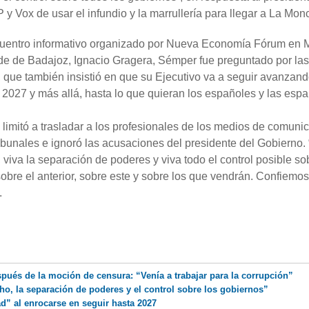
 Vox de usar el infundio y la marrullería para llegar a La Mon
cuentro informativo organizado por Nueva Economía Fórum en M
lde de Badajoz, Ignacio Gragera, Sémper fue preguntado por las
 que también insistió en que su Ejecutivo va a seguir avanzan
a 2027 y más allá, hasta lo que quieran los españoles y las espa
e limitó a trasladar a los profesionales de los medios de comuni
ribunales e ignoró las acusaciones del presidente del Gobierno.
 viva la separación de poderes y viva todo el control posible so
sobre el anterior, sobre este y sobre los que vendrán. Confiemos
.
pués de la moción de censura: “Venía a trabajar para la corrupción”
o, la separación de poderes y el control sobre los gobiernos”
ad” al enrocarse en seguir hasta 2027