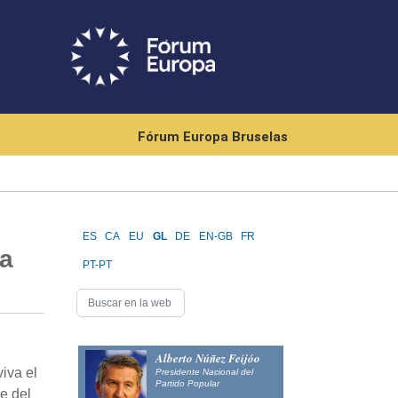
Fórum Europa Bruselas
ES
CA
EU
GL
DE
EN-GB
FR
la
PT-PT
Alberto Núñez Feijóo
iva el
Presidente Nacional del
Partido Popular
e del