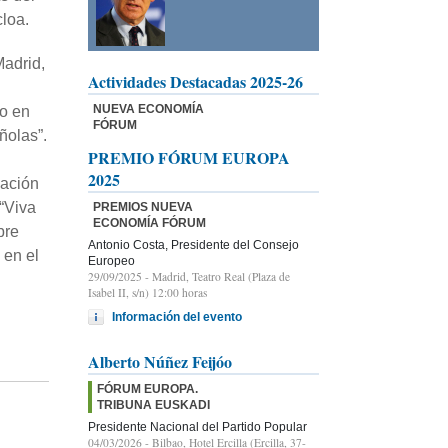
cloa.
adrid,
Actividades Destacadas 2025-26
NUEVA ECONOMÍA
do en
FÓRUM
ñolas”.
PREMIO FÓRUM EUROPA
2025
cación
 “Viva
PREMIOS NUEVA
ECONOMÍA FÓRUM
bre
Antonio Costa, Presidente del Consejo
 en el
Europeo
29/09/2025
- Madrid, Teatro Real (Plaza de
Isabel II, s/n) 12:00 horas
Información del evento
Alberto Núñez Feijóo
FÓRUM EUROPA.
TRIBUNA EUSKADI
Presidente Nacional del Partido Popular
04/03/2026
- Bilbao, Hotel Ercilla (Ercilla, 37-