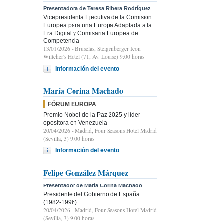
Presentadora de Teresa Ribera Rodríguez
Vicepresidenta Ejecutiva de la Comisión
Europea para una Europa Adaptada a la
Era Digital y Comisaria Europea de
Competencia
13/01/2026
- Bruselas, Steigenberger Icon
Wiltcher's Hotel (71, Av. Louise) 9:00 horas
Información del evento
María Corina Machado
FÓRUM EUROPA
Premio Nobel de la Paz 2025 y líder
opositora en Venezuela
20/04/2026
- Madrid, Four Seasons Hotel Madrid
(Sevilla, 3) 9.00 horas
Información del evento
Felipe González Márquez
Presentador de María Corina Machado
Presidente del Gobierno de España
(1982-1996)
20/04/2026
- Madrid, Four Seasons Hotel Madrid
(Sevilla, 3) 9.00 horas