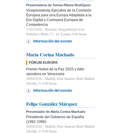
Presentadora de Teresa Ribera Rodríguez
Vicepresidenta Ejecutiva de la Comisión
Europea para una Europa Adaptada a la
Era Digital y Comisaria Europea de
Competencia
13/01/2026
- Bruselas, Steigenberger Icon
Wiltcher's Hotel (71, Av. Louise) 9:00 horas
Información del evento
María Corina Machado
FÓRUM EUROPA
Premio Nobel de la Paz 2025 y líder
opositora en Venezuela
20/04/2026
- Madrid, Four Seasons Hotel Madrid
(Sevilla, 3) 9.00 horas
Información del evento
Felipe González Márquez
Presentador de María Corina Machado
Presidente del Gobierno de España
(1982-1996)
20/04/2026
- Madrid, Four Seasons Hotel Madrid
(Sevilla, 3) 9.00 horas