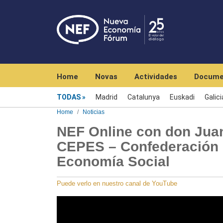
Navegación principal
Home
Novas
Actividades
Docume
Menú noticias
TODAS
Madrid
Catalunya
Euskadi
Galici
Home
Noticias
NEF Online con don Juan
CEPES – Confederación 
Economía Social
Puede verlo en nuestro canal de YouTube