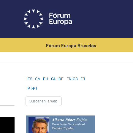
Fórum Europa Bruselas
ES
CA
EU
GL
DE
EN-GB
FR
PT-PT
Alberto Núñez Feijóo
Presidente Nacional del
Partido Popular