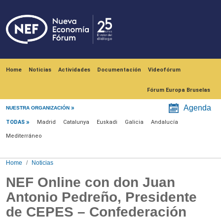
Skip to main content
Navegación principal
Home
Noticias
Actividades
Documentación
Videofórum
Fórum Europa Bruselas
Menú noticias
Agenda
NUESTRA ORGANIZACIÓN
TODAS
Madrid
Catalunya
Euskadi
Galicia
Andalucía
Mediterráneo
Home
Noticias
NEF Online con don Juan
Antonio Pedreño, Presidente
de CEPES – Confederación