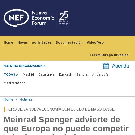
Skip to main content
Navegación principal
Home
Novas
Actividades
Documentación
Videoforo
Fórum Europa Bruselas
Menú noticias
Agenda
NUESTRA ORGANIZACIÓN
TODAS
Madrid
Catalunya
Euskadi
Galicia
Andalucía
Mediterráneo
Home
Noticias
FORO DE LA NUEVA ECONOMÍA CON EL CEO DE MASORANGE
Meinrad Spenger advierte de
que Europa no puede competir