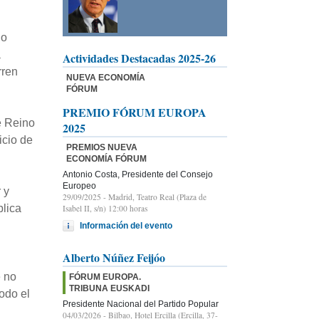
lo
a
Actividades Destacadas 2025-26
rren
NUEVA ECONOMÍA
FÓRUM
PREMIO FÓRUM EUROPA
e Reino
2025
icio de
PREMIOS NUEVA
ECONOMÍA FÓRUM
Antonio Costa, Presidente del Consejo
Europeo
 y
29/09/2025
- Madrid, Teatro Real (Plaza de
blica
Isabel II, s/n) 12:00 horas
Información del evento
Alberto Núñez Feijóo
e no
FÓRUM EUROPA.
TRIBUNA EUSKADI
odo el
Presidente Nacional del Partido Popular
04/03/2026
- Bilbao, Hotel Ercilla (Ercilla, 37-