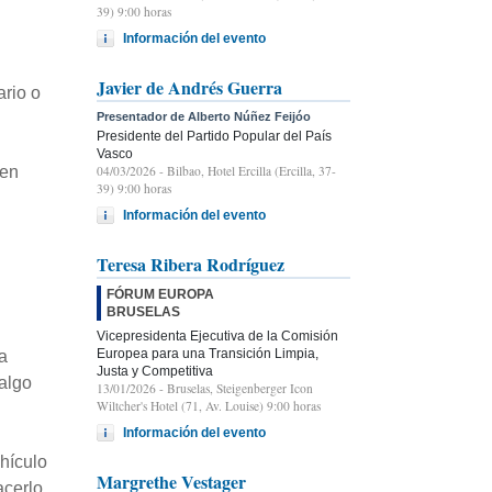
39) 9:00 horas
Información del evento
Javier de Andrés Guerra
ario o
Presentador de Alberto Núñez Feijóo
Presidente del Partido Popular del País
Vasco
04/03/2026
- Bilbao, Hotel Ercilla (Ercilla, 37-
 en
39) 9:00 horas
Información del evento
Teresa Ribera Rodríguez
FÓRUM EUROPA
BRUSELAS
Vicepresidenta Ejecutiva de la Comisión
Europea para una Transición Limpia,
a
Justa y Competitiva
 algo
13/01/2026
- Bruselas, Steigenberger Icon
Wiltcher's Hotel (71, Av. Louise) 9:00 horas
Información del evento
ehículo
Margrethe Vestager
acerlo