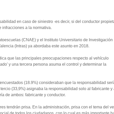
sabilidad en caso de siniestro -es decir, si del conductor propiet
e infracciones a la normativa.
oescuelas (CNAE) y el Instituto Universitario de Investigación
Valencia (Intras) ya abordaba este asunto en 2018.
dica que las principales preocupaciones respecto al vehículo
do’ y una tercera persona asuma el control y determinar la
encuestados (18.9%) consideraban que la responsabilidad serí
tercio (33,9%) asignaba la responsabilidad solo al fabricante y
ía de ambos: fabricante y conductor.
res tendrán prisa. En la administración, prisa con el tema del v
ial de todos los ciudadanos, con lo cual es más importante h