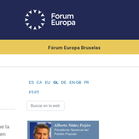
Fórum Europa Bruselas
ES
CA
EU
GL
DE
EN-GB
FR
PT-PT
Alberto Núñez Feijóo
ue la
Presidente Nacional del
 en
Partido Popular