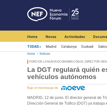
Navegación principal
Home
Novas
Actividades
Docume
Menú noticias
TODAS
Madrid
Catalunya
Euskadi
Galici
Home
Noticias
FORO DE LA NUEVA ECONOMÍA CON EL DIRECTOR GEN
La DGT regulará quién e
vehículos autónomos
Bajo el mecenazgo de
MADRID, 12 de junio. El director general de Tr
Dirección General de Tráfico (DGT) ya trabaja