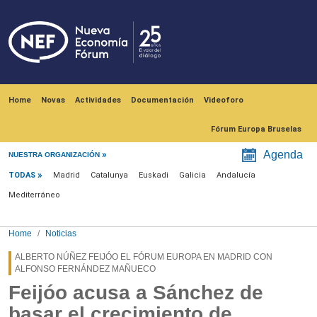
Skip to main content
Navegación principal
Home
Novas
Actividades
Documentación
Videoforo
Fórum Europa Bruselas
Menú noticias
Agenda
NUESTRA ORGANIZACIÓN
TODAS
Madrid
Catalunya
Euskadi
Galicia
Andalucía
Mediterráneo
Home
Noticias
ALBERTO NÚÑEZ FEIJÓO EL FÓRUM EUROPA EN MADRID CON
ALFONSO FERNÁNDEZ MAÑUECO
Feijóo acusa a Sánchez de
basar el crecimiento de