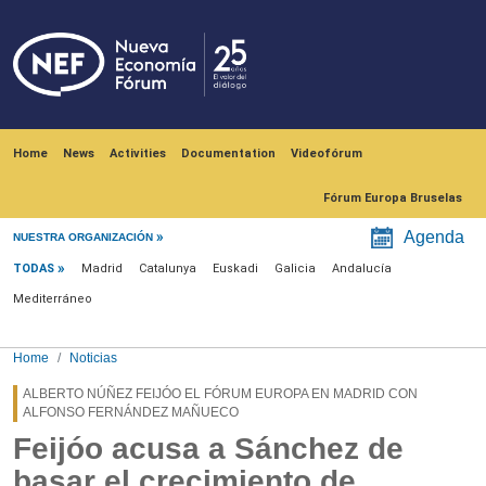
Skip to main content
Navegación principal
Home
News
Activities
Documentation
Videofórum
Fórum Europa Bruselas
Menú noticias
Agenda
NUESTRA ORGANIZACIÓN
TODAS
Madrid
Catalunya
Euskadi
Galicia
Andalucía
Mediterráneo
Home
Noticias
ALBERTO NÚÑEZ FEIJÓO EL FÓRUM EUROPA EN MADRID CON
ALFONSO FERNÁNDEZ MAÑUECO
Feijóo acusa a Sánchez de
basar el crecimiento de