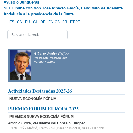
Ayuso o Junqueras"
NEF Online con don José Ignacio García, Candidato de Adelante
Andalucía a la presidencia de la Junta
ES
CA
EU
GL
DE
EN-GB
FR
PT-PT
Alberto Núñez Feijóo
Presidente Nacional del
Partido Popular
Actividades Destacadas 2025-26
NUEVA ECONOMÍA FÓRUM
PREMIO FÓRUM EUROPA 2025
PREMIOS NUEVA ECONOMÍA FÓRUM
Antonio Costa, Presidente del Consejo Europeo
29/09/2025
- Madrid, Teatro Real (Plaza de Isabel II, s/n) 12:00 horas