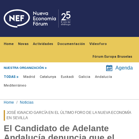
Skip to main content
Navegación principal
Home
Novas
Actividades
Documentación
Videoforo
Fórum Europa Bruselas
Menú noticias
Agenda
NUESTRA ORGANIZACIÓN
TODAS
Madrid
Catalunya
Euskadi
Galicia
Andalucía
Mediterráneo
Home
Noticias
JOSÉ IGNACIO GARCÍA EN EL ÚLTIMO FORO DE LA NUEVA ECONOMÍA
EN SEVILLA
El Candidato de Adelante
Andalucía denuncia que el