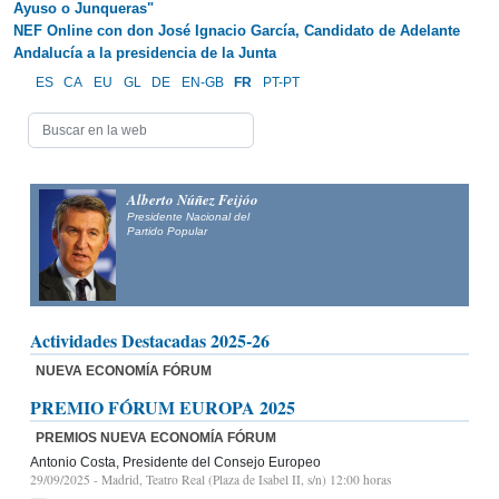
Ayuso o Junqueras"
NEF Online con don José Ignacio García, Candidato de Adelante
Andalucía a la presidencia de la Junta
ES
CA
EU
GL
DE
EN-GB
FR
PT-PT
Alberto Núñez Feijóo
Presidente Nacional del
Partido Popular
Actividades Destacadas 2025-26
NUEVA ECONOMÍA FÓRUM
PREMIO FÓRUM EUROPA 2025
PREMIOS NUEVA ECONOMÍA FÓRUM
Antonio Costa, Presidente del Consejo Europeo
29/09/2025
- Madrid, Teatro Real (Plaza de Isabel II, s/n) 12:00 horas