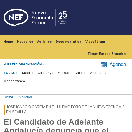
Skip to main content
Navegación principal
Home
Nouvelles
Activités
Documentation
Videofórum
Fórum Europa Bruselas
Menú noticias
Agenda
NUESTRA ORGANIZACIÓN
TODAS
Madrid
Catalunya
Euskadi
Galicia
Andalucía
Mediterráneo
Home
Noticias
JOSÉ IGNACIO GARCÍA EN EL ÚLTIMO FORO DE LA NUEVA ECONOMÍA
EN SEVILLA
El Candidato de Adelante
Andalucía denuncia que el