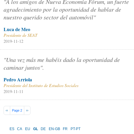
"A los amigos de Nueva Economía Fórum, un fuerte
agradecimiento por la oportunidad de hablar de
nuestro querido sector del automóvil"
Luca de Meo
Presidente de SEAT
2019-11-12
"Una vez más me habéis dado la oportunidad de
caminar juntos".
Pedro Arriola
Presidente del Instituto de Estudios Sociales
2019-11-11
Pagination
Previous page
Next page
‹‹
Page 2
››
ES
CA
EU
GL
DE
EN-GB
FR
PT-PT