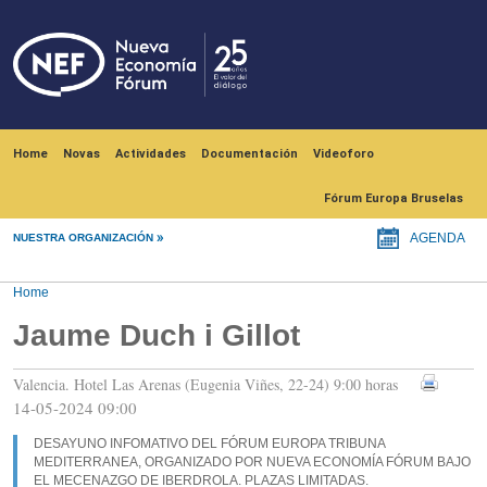
Skip to main content
Navegación principal
Home
Novas
Actividades
Documentación
Videoforo
Fórum Europa Bruselas
NUESTRA ORGANIZACIÓN
AGENDA
Home
Jaume Duch i Gillot
Valencia. Hotel Las Arenas (Eugenia Viñes, 22-24) 9:00 horas
14-05-2024 09:00
DESAYUNO INFOMATIVO DEL FÓRUM EUROPA TRIBUNA
MEDITERRANEA, ORGANIZADO POR NUEVA ECONOMÍA FÓRUM BAJO
EL MECENAZGO DE IBERDROLA. PLAZAS LIMITADAS.