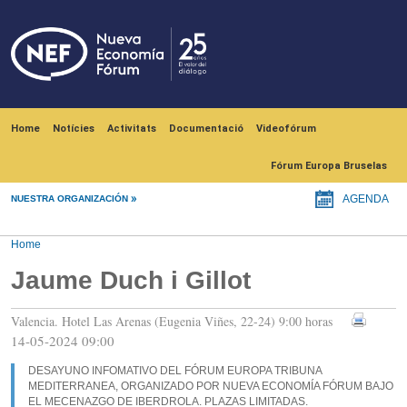
Skip to main content
Navegación principal
Home
Notícies
Activitats
Documentació
Videofórum
Fórum Europa Bruselas
NUESTRA ORGANIZACIÓN
AGENDA
Home
Jaume Duch i Gillot
Valencia. Hotel Las Arenas (Eugenia Viñes, 22-24) 9:00 horas
14-05-2024 09:00
DESAYUNO INFOMATIVO DEL FÓRUM EUROPA TRIBUNA
MEDITERRANEA, ORGANIZADO POR NUEVA ECONOMÍA FÓRUM BAJO
EL MECENAZGO DE IBERDROLA. PLAZAS LIMITADAS.