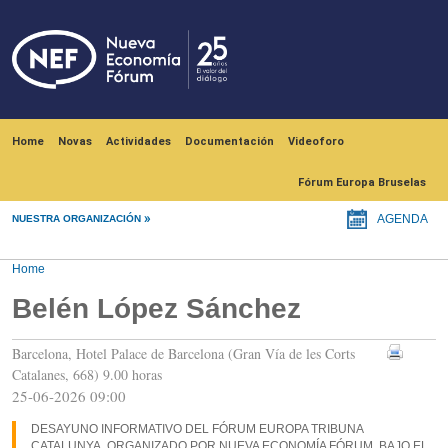
Skip to main content
Navegación principal
Home
Novas
Actividades
Documentación
Videoforo
Fórum Europa Bruselas
NUESTRA ORGANIZACIÓN
AGENDA
Home
Belén López Sánchez
Barcelona, Hotel Palace de Barcelona (Gran Vía de les Corts
Catalanes, 668) 9.00 horas
25-06-2026 09:00
DESAYUNO INFORMATIVO DEL FÓRUM EUROPA TRIBUNA
CATALUNYA, ORGANIZADO POR NUEVA ECONOMÍA FÓRUM, BAJO EL