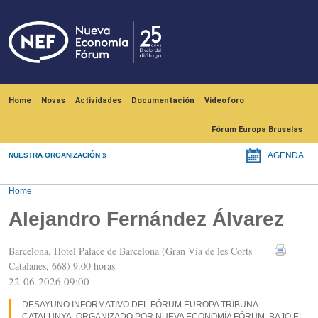
Skip to main content
Navegación principal
Home
Novas
Actividades
Documentación
Videoforo
Fórum Europa Bruselas
NUESTRA ORGANIZACIÓN
AGENDA
Home
Alejandro Fernández Álvarez
Barcelona, Hotel Palace de Barcelona (Gran Vía de les Corts
Catalanes, 668) 9.00 horas
22-06-2026 09:00
DESAYUNO INFORMATIVO DEL FÓRUM EUROPA TRIBUNA
CATALUNYA, ORGANIZADO POR NUEVA ECONOMÍA FÓRUM, BAJO EL