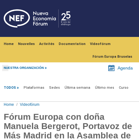
Skip to main content
Navegación principal
Home
Nouvelles
Activités
Documentation
Videofórum
Fórum Europa Bruselas
Agenda
NUESTRA ORGANIZACIÓN
Videofórum
TODOS
Plataformas
Sedes
Última semana
Último mes
Curso
Home
Videofórum
Fórum Europa con doña
Manuela Bergerot, Portavoz de
Más Madrid en la Asamblea de