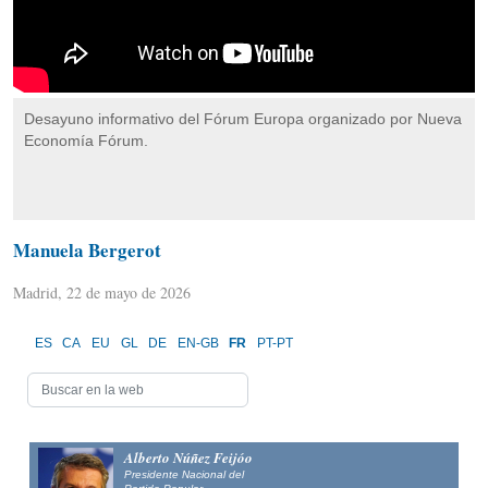
Desayuno informativo del Fórum Europa organizado por Nueva
Economía Fórum.
Manuela Bergerot
Madrid, 22 de mayo de 2026
ES
CA
EU
GL
DE
EN-GB
FR
PT-PT
Alberto Núñez Feijóo
Presidente Nacional del