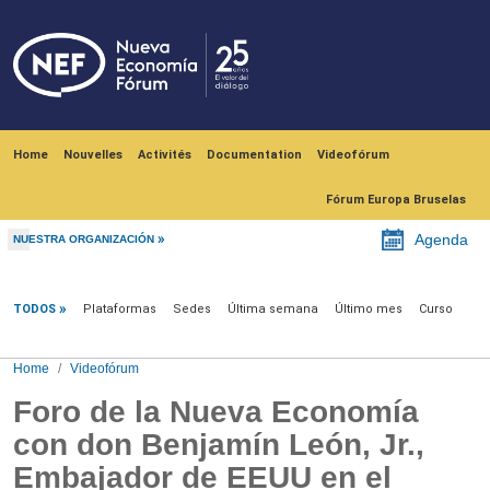
Skip to main content
Navegación principal
Home
Nouvelles
Activités
Documentation
Videofórum
Fórum Europa Bruselas
Agenda
NUESTRA ORGANIZACIÓN
Videofórum
TODOS
Plataformas
Sedes
Última semana
Último mes
Curso
Home
Videofórum
Foro de la Nueva Economía
con don Benjamín León, Jr.,
Embajador de EEUU en el