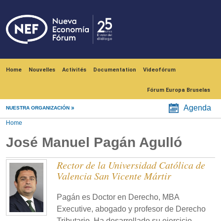
Skip to main content
Navegación principal
Home
Nouvelles
Activités
Documentation
Videofórum
Fórum Europa Bruselas
Agenda
NUESTRA ORGANIZACIÓN
Home
José Manuel Pagán Agulló
Rector de la Universidad Católica de
Valencia San Vicente Mártir
Pagán es Doctor en Derecho, MBA
Executive, abogado y profesor de Derecho
Tributario. Ha desarrollado su ejercicio