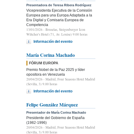
Presentadora de Teresa Ribera Rodríguez
Vicepresidenta Ejecutiva de la Comisión
Europea para una Europa Adaptada a la
Era Digital y Comisaria Europea de
Competencia
13/01/2026
- Bruselas, Steigenberger Icon
Wiltcher's Hotel (71, Av. Louise) 9:00 horas
Información del evento
María Corina Machado
FÓRUM EUROPA
Premio Nobel de la Paz 2025 y líder
opositora en Venezuela
20/04/2026
- Madrid, Four Seasons Hotel Madrid
(Sevilla, 3) 9.00 horas
Información del evento
Felipe González Márquez
Presentador de María Corina Machado
Presidente del Gobierno de España
(1982-1996)
20/04/2026
- Madrid, Four Seasons Hotel Madrid
(Sevilla, 3) 9.00 horas