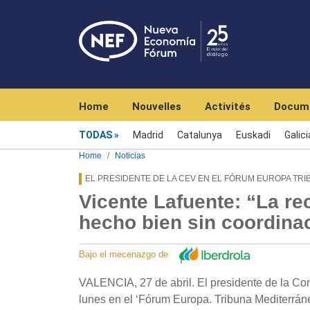
Navegación principal
Home
Nouvelles
Activités
Docum
Menú noticias
TODAS
Madrid
Catalunya
Euskadi
Galici
Home
Noticias
EL PRESIDENTE DE LA CEV EN EL FÓRUM EUROPA TR
Vicente Lafuente: “La r
hecho bien sin coordinac
Bajo el mecenazgo de
VALENCIA, 27 de abril. El presidente de la Co
lunes en el ‘Fórum Europa. Tribuna Mediterrán