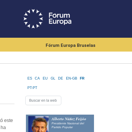
Fórum Europa Bruselas
ES
CA
EU
GL
DE
EN-GB
FR
PT-PT
Alberto Núñez Feijóo
tó este
Presidente Nacional del
 ha
Partido Popular