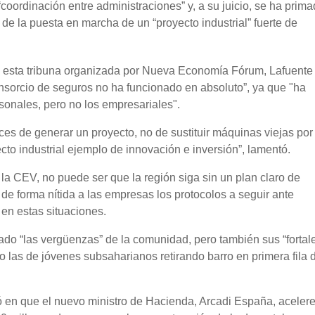
oordinación entre administraciones” y, a su juicio, se ha prima
e la puesta en marcha de un “proyecto industrial” fuerte de
 esta tribuna organizada por Nueva Economía Fórum, Lafuente c
nsorcio de seguros no ha funcionado en absoluto”, ya que "ha
onales, pero no los empresariales".
s de generar un proyecto, no de sustituir máquinas viejas por
cto industrial ejemplo de innovación e inversión”, lamentó.
 la CEV, no puede ser que la región siga sin un plan claro de
 de forma nítida a las empresas los protocolos a seguir ante
 en estas situaciones.
ado “las vergüenzas” de la comunidad, pero también sus “fortal
as de jóvenes subsaharianos retirando barro en primera fila d
ó en que el nuevo ministro de Hacienda, Arcadi España, acelere