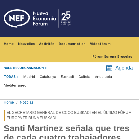
Skip to main content
Navegación principal
Home
Nouvelles
Activités
Documentation
Videofórum
Fórum Europa Bruselas
Menú noticias
Agenda
NUESTRA ORGANIZACIÓN
TODAS
Madrid
Catalunya
Euskadi
Galicia
Andalucía
Mediterráneo
Home
Noticias
EL SECRETARIO GENERAL DE CCOO EUSKADI EN EL ÚLTIMO FÓRUM
EUROPA TRIBUNA EUSKADI
Santi Martínez señala que tres
de cada cuatro trabajadores