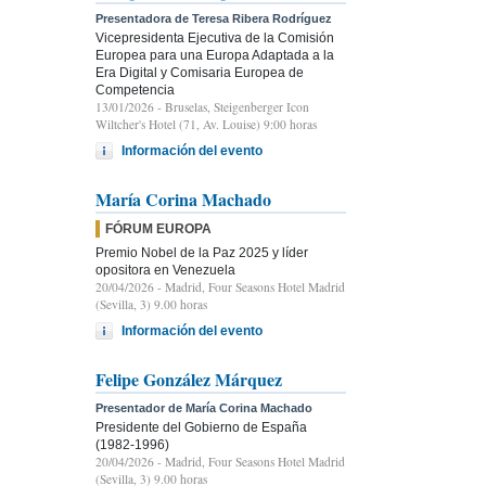
Presentadora de Teresa Ribera Rodríguez
Vicepresidenta Ejecutiva de la Comisión
Europea para una Europa Adaptada a la
Era Digital y Comisaria Europea de
Competencia
13/01/2026
- Bruselas, Steigenberger Icon
Wiltcher's Hotel (71, Av. Louise) 9:00 horas
Información del evento
María Corina Machado
FÓRUM EUROPA
Premio Nobel de la Paz 2025 y líder
opositora en Venezuela
20/04/2026
- Madrid, Four Seasons Hotel Madrid
(Sevilla, 3) 9.00 horas
Información del evento
Felipe González Márquez
Presentador de María Corina Machado
Presidente del Gobierno de España
(1982-1996)
20/04/2026
- Madrid, Four Seasons Hotel Madrid
(Sevilla, 3) 9.00 horas