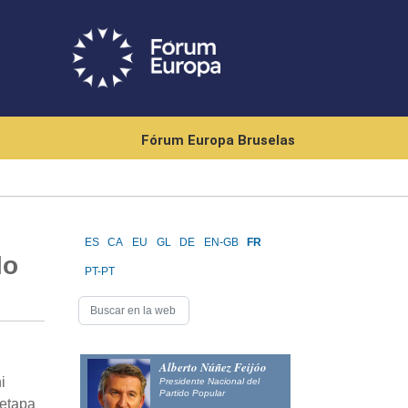
Fórum Europa Bruselas
ES
CA
EU
GL
DE
EN-GB
FR
lo
PT-PT
Alberto Núñez Feijóo
i
Presidente Nacional del
Partido Popular
 etapa