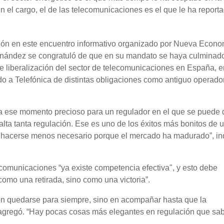
 el cargo, el de las telecomunicaciones es el que le ha report
ción en este encuentro informativo organizado por Nueva Econo
nández se congratuló de que en su mandato se haya culminad
 liberalización del sector de telecomunicaciones en España, e
do a Telefónica de distintas obligaciones como antiguo operado
 a ese momento precioso para un regulador en el que se puede 
alta tanta regulación. Ese es uno de los éxitos más bonitos de 
a, hacerse menos necesario porque el mercado ha madurado”, ind
ecomunicaciones “ya existe competencia efectiva", y esto debe
 como una retirada, sino como una victoria”.
 en quedarse para siempre, sino en acompañar hasta que la
agregó. “Hay pocas cosas más elegantes en regulación que sa