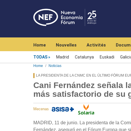
Navegación principal
Home
Nouvelles
Activités
Docum
Menú noticias
TODAS
Madrid
Catalunya
Euskadi
Galici
Home
Noticias
LA PRESIDENTA DE LA CNMC EN EL ÚLTIMO FÓRUM E
Cani Fernández señala l
más satisfactorio de su
Mecenas
MADRID, 11 de junio. La presidenta de la Com
Fernández, aseguró en el Fórum Europa que si 