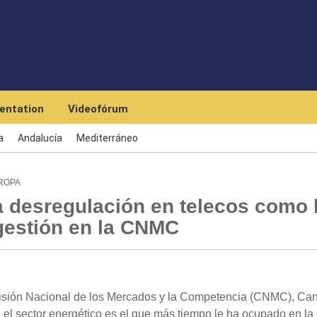
Skip to main content
entation
Videofórum
a
Andalucía
Mediterráneo
UROPA
a desregulación en telecos como 
 gestión en la CNMC
isión Nacional de los Mercados y la Competencia (CNMC), Can
el sector energético es el que más tiempo le ha ocupado en la