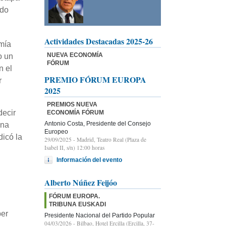
ado
Actividades Destacadas 2025-26
mía
NUEVA ECONOMÍA
o un
FÓRUM
n el
PREMIO FÓRUM EUROPA
r
2025
PREMIOS NUEVA
decir
ECONOMÍA FÓRUM
Antonio Costa, Presidente del Consejo
una
Europeo
icó la
29/09/2025
- Madrid, Teatro Real (Plaza de
Isabel II, s/n) 12:00 horas
Información del evento
Alberto Núñez Feijóo
FÓRUM EUROPA.
TRIBUNA EUSKADI
ber
Presidente Nacional del Partido Popular
04/03/2026
- Bilbao, Hotel Ercilla (Ercilla, 37-