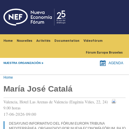
Skip to main content
Navegación principal
Home
Nouvelles
Activités
Documentation
Videofórum
Fórum Europa Bruselas
NUESTRA ORGANIZACIÓN
AGENDA
Home
María José Catalá
Valencia, Hotel Las Arenas de Valencia (Eugènia Viñes, 22, 24)
9.00 horas
17-06-2026 09:00
DESAYUNO INFORMATIVO DEL FÓRUM EUROPA TRIBUNA
MEDITERRÁNEA, ORGANIZADO POR NUEVA ECONOMÍA FÓRUM, BAJO