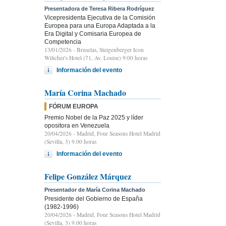
Presentadora de Teresa Ribera Rodríguez
Vicepresidenta Ejecutiva de la Comisión
Europea para una Europa Adaptada a la
Era Digital y Comisaria Europea de
Competencia
13/01/2026
- Bruselas, Steigenberger Icon
Wiltcher's Hotel (71, Av. Louise) 9:00 horas
Información del evento
María Corina Machado
FÓRUM EUROPA
Premio Nobel de la Paz 2025 y líder
opositora en Venezuela
20/04/2026
- Madrid, Four Seasons Hotel Madrid
(Sevilla, 3) 9.00 horas
Información del evento
Felipe González Márquez
Presentador de María Corina Machado
Presidente del Gobierno de España
(1982-1996)
20/04/2026
- Madrid, Four Seasons Hotel Madrid
(Sevilla, 3) 9.00 horas