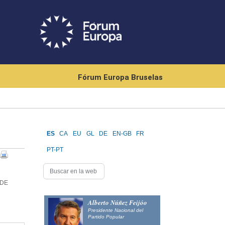
Fórum Europa Bruselas
ES
CA
EU
GL
DE
EN-GB
FR
PT-PT
 DE
Alberto Núñez Feijóo
Presidente Nacional del
Partido Popular