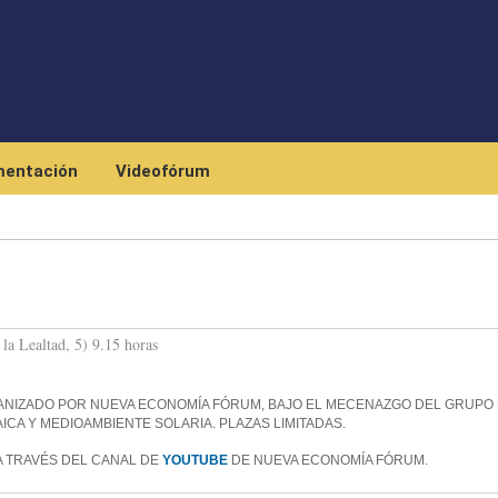
Pasar al contenido principal
entación
Videofórum
la Lealtad, 5) 9.15 horas
ANIZADO POR NUEVA ECONOMÍA FÓRUM, BAJO EL MECENAZGO DEL GRUPO
ICA Y MEDIOAMBIENTE SOLARIA. PLAZAS LIMITADAS.
A TRAVÉS DEL CANAL DE
YOUTUBE
DE NUEVA ECONOMÍA FÓRUM.