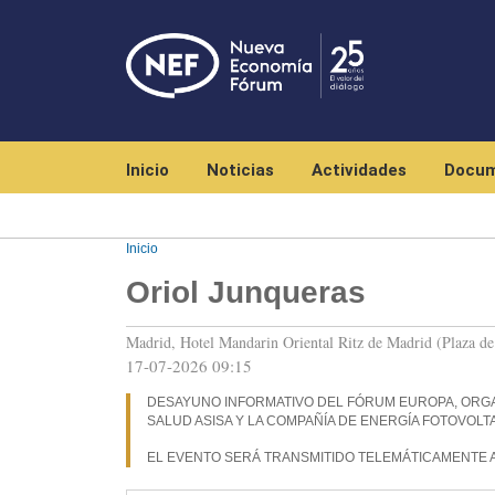
Navegación principal
Inicio
Noticias
Actividades
Docum
Inicio
Oriol Junqueras
Madrid, Hotel Mandarin Oriental Ritz de Madrid (Plaza de 
17-07-2026 09:15
DESAYUNO INFORMATIVO DEL FÓRUM EUROPA, ORG
SALUD ASISA Y LA COMPAÑÍA DE ENERGÍA FOTOVOLTA
EL EVENTO SERÁ TRANSMITIDO TELEMÁTICAMENTE 