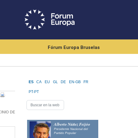
Fórum Europa Bruselas
ES
CA
EU
GL
DE
EN-GB
FR
PT-PT
INIO DE
Alberto Núñez Feijóo
Presidente Nacional del
Partido Popular