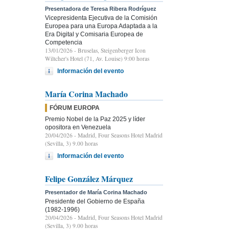
Presentadora de Teresa Ribera Rodríguez
Vicepresidenta Ejecutiva de la Comisión
Europea para una Europa Adaptada a la
Era Digital y Comisaria Europea de
Competencia
13/01/2026
- Bruselas, Steigenberger Icon
Wiltcher's Hotel (71, Av. Louise) 9:00 horas
Información del evento
María Corina Machado
FÓRUM EUROPA
Premio Nobel de la Paz 2025 y líder
opositora en Venezuela
20/04/2026
- Madrid, Four Seasons Hotel Madrid
(Sevilla, 3) 9.00 horas
Información del evento
Felipe González Márquez
Presentador de María Corina Machado
Presidente del Gobierno de España
(1982-1996)
20/04/2026
- Madrid, Four Seasons Hotel Madrid
(Sevilla, 3) 9.00 horas