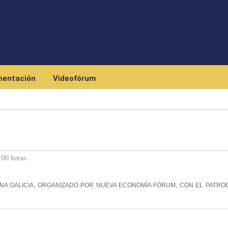
Pasar al contenido principal
entación
Videofórum
:00 horas
A GALICIA, ORGANIZADO POR NUEVA ECONOMÍA FÓRUM, CON EL PATROC