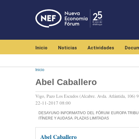
Navegación principal
Inicio
Noticias
Actividades
Docum
Inicio
Abel Caballero
Vigo, Pazo Los Escudos (Alcabre. Avda. Atlántida, 106) 9
22-11-2017 08:00
DESAYUNO INFORMATIVO DEL FÓRUM EUROPA TRIBUN
ITÍNERE Y AUDASA. PLAZAS LIMITADAS
Abel Caballero