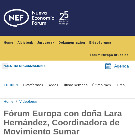
Skip to main content
Navegación principal
Home
Albisteak
Jarduerak
Dokumentazioa
Bideoforuma
Fórum Europa Bruselas
Agenda
NUESTRA ORGANIZACIÓN
Videofórum
TODOS
Plataformas
Sedes
Última semana
Último mes
Curso
Home
Videofórum
Fórum Europa con doña Lara
Hernández, Coordinadora de
Movimiento Sumar