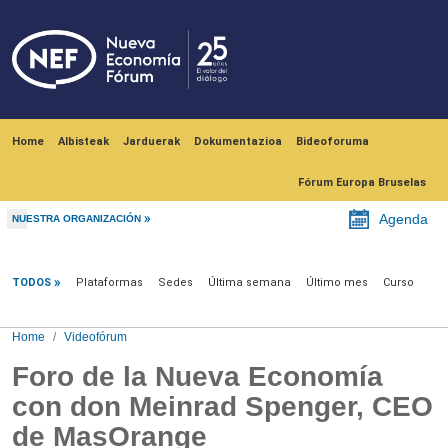
Skip to main content
Navegación principal
Home
Albisteak
Jarduerak
Dokumentazioa
Bideoforuma
Fórum Europa Bruselas
Agenda
NUESTRA ORGANIZACIÓN
Videofórum
TODOS
Plataformas
Sedes
Última semana
Último mes
Curso
Home
Videofórum
Foro de la Nueva Economía
con don Meinrad Spenger, CEO
de MasOrange