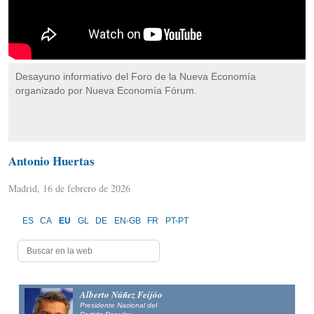
Desayuno informativo del Foro de la Nueva Economía
organizado por Nueva Economía Fórum.
Antonio Huertas
Madrid, 16 de febrero de 2026
ES
CA
EU
GL
DE
EN-GB
FR
PT-PT
Alberto Núñez Feijóo
Presidente Nacional del