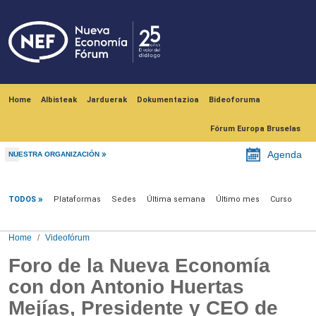
Skip to main content
Navegación principal
Home
Albisteak
Jarduerak
Dokumentazioa
Bideoforuma
Fórum Europa Bruselas
Agenda
NUESTRA ORGANIZACIÓN
Videofórum
TODOS
Plataformas
Sedes
Última semana
Último mes
Curso
Home
Videofórum
Foro de la Nueva Economía
con don Antonio Huertas
Mejías, Presidente y CEO de