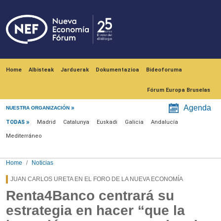
Skip to main content
Navegación principal
Home
Albisteak
Jarduerak
Dokumentazioa
Bideoforuma
Fórum Europa Bruselas
Menú noticias
Agenda
NUESTRA ORGANIZACIÓN
TODAS
Madrid
Catalunya
Euskadi
Galicia
Andalucía
Mediterráneo
Home
Noticias
JUAN CARLOS URETA EN EL FORO DE LA NUEVA ECONOMÍA
Renta4Banco centrará su
estrategia en hacer “que la